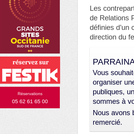
Les contrepart
de Relations P
définies d’un
direction du fe
PARRAINA
Vous souhaite
organiser un
publiques, un
Réservations
sommes à vot
05 62 61 65 00
Nous avons b
remercié.