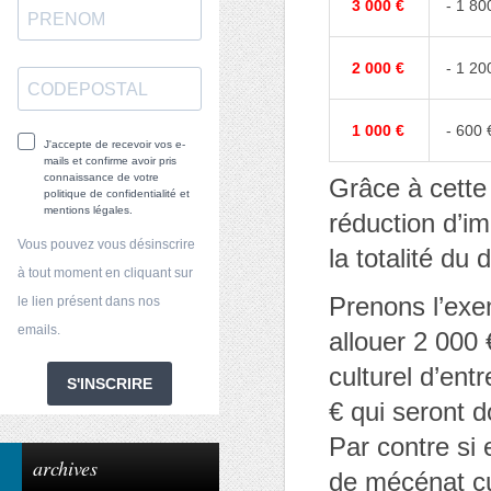
3 000 €
- 1 80
2 000 €
- 1 20
1 000 €
- 600 
J'accepte de recevoir vos e-
mails et confirme avoir pris
connaissance de votre
Grâce à cette
politique de confidentialité et
mentions légales.
réduction d’imp
Vous pouvez vous désinscrire
la totalité du d
à tout moment en cliquant sur
Prenons l’exe
le lien présent dans nos
emails.
allouer 2 000 
culturel d’ent
S'INSCRIRE
€ qui seront d
Par contre si e
archives
de mécénat cu