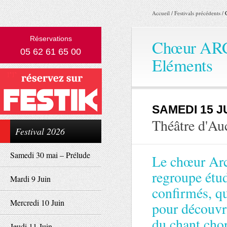
Accueil
/
Festivals précédents
/
Réservations
Chœur ARCH
05 62 61 65 00
Eléments
SAMEDI 15 J
Théâtre d'Au
Festival 2026
Samedi 30 mai – Prélude
Le chœur Arch
regroupe étud
Mardi 9 Juin
confirmés, qu
Mercredi 10 Juin
pour découvri
du chant chor
Jeudi 11 Juin