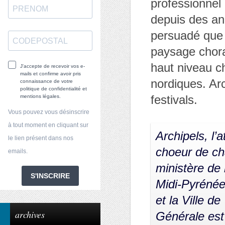
professionnel 
depuis des an
persuadé que 
paysage chora
haut niveau c
J'accepte de recevoir vos e-
mails et confirme avoir pris
nordiques. Ar
connaissance de votre
politique de confidentialité et
festivals.
mentions légales.
Vous pouvez vous désinscrire
à tout moment en cliquant sur
Archipels, l’
le lien présent dans nos
choeur de ch
emails.
ministère de
S'INSCRIRE
Midi-Pyrénée
et la Ville d
archives
Générale est