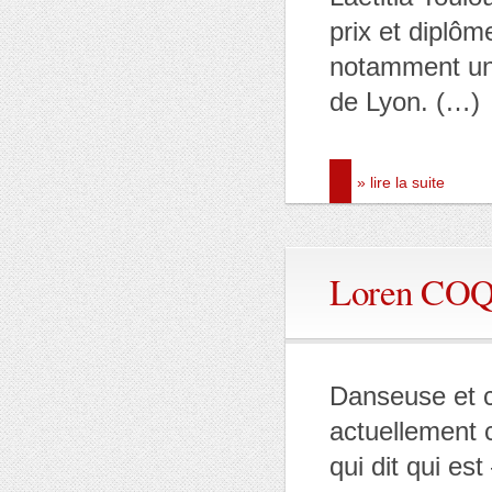
prix et diplô
notamment un
de Lyon. (…)
» lire la suite
Loren CO
Danseuse et c
actuellement c
qui dit qui es