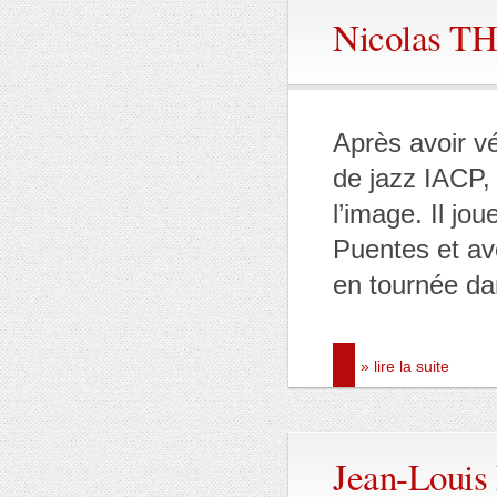
Nicolas 
Après avoir vé
de jazz IACP, 
l’image. Il jo
Puentes et av
en tournée da
» lire la suite
Jean-Loui