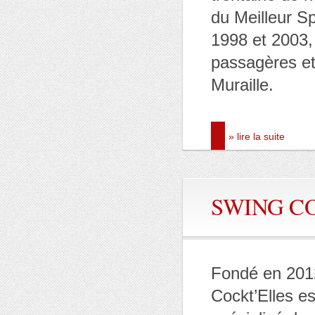
du Meilleur S
1998 et 2003,
passagères et
Muraille.
» lire la suite
SWING C
Fondé en 2012
Cockt’Elles e