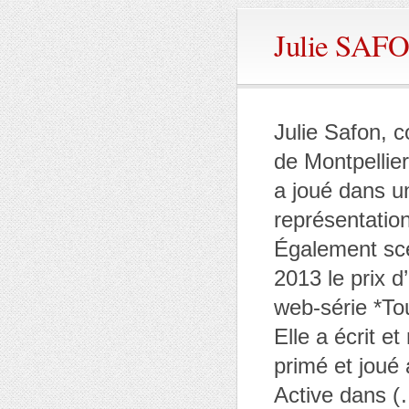
Julie SAF
Julie Safon, 
de Montpellier
a joué dans u
représentatio
Également scén
2013 le prix d
web-série *Tou
Elle a écrit e
primé et joué 
Active dans (