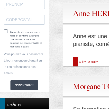
Anne HE
J'accepte de recevoir vos e-
Anne est une a
mails et confirme avoir pris
connaissance de votre
pianiste, com
politique de confidentialité et
mentions légales.
Vous pouvez vous désinscrire
à tout moment en cliquant sur
» lire la suite
le lien présent dans nos
emails.
Morgane
S'INSCRIRE
archives