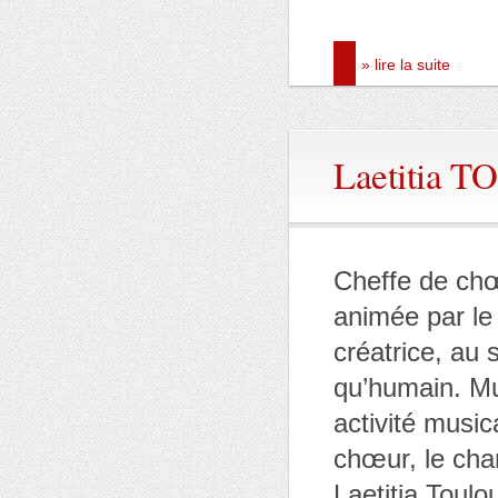
» lire la suite
Laetitia 
Cheffe de chœ
animée par le 
créatrice, au 
qu’humain. Mu
activité music
chœur, le chan
Laetitia Toulo