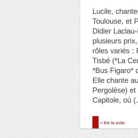
Lucile, chant
Toulouse, et 
Didier Laclau
plusieurs prix
rôles variés :
Tisbé (*La Cen
*Bus Figaro* 
Elle chante a
Pergolèse) et
Capitole, où 
» lire la suite