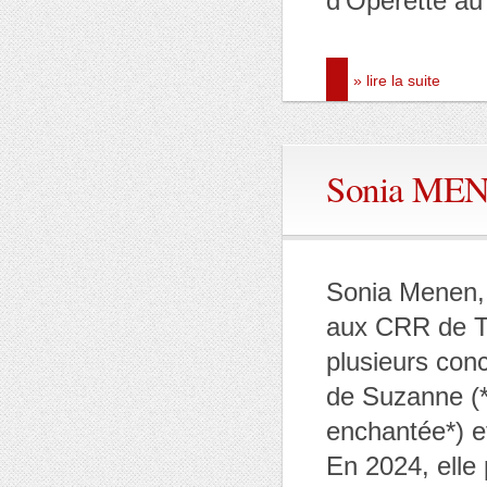
d’Opérette au
» lire la suite
Sonia ME
Sonia Menen, 
aux CRR de To
plusieurs conc
de Suzanne (*
enchantée*) et
En 2024, elle 