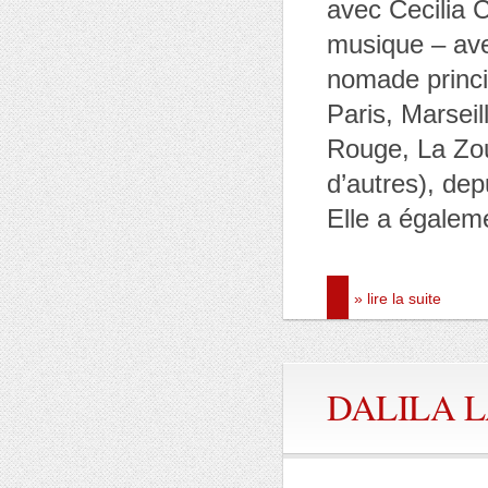
avec Cecilia 
musique – ave
nomade princi
Paris, Marseil
Rouge, La Zou
d’autres), dep
Elle a égaleme
» lire la suite
DALILA 