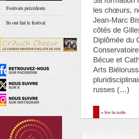
Sa formation 
Festivals précédents
les chœurs, n
Jean-Marc Bis
Ils ont fait le festival
côtés de Gill
Diplômée du 
Conservatoire
Bécue et Cath
Arts Biélorus
pluridisciplin
russes (…)
» lire la suite