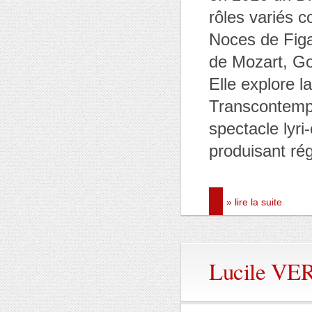
rôles variés 
Noces de Figa
de Mozart, Go
Elle explore 
Transcontempo
spectacle lyri
produisant ré
» lire la suite
Lucile VE