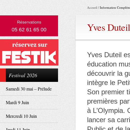
Accueil
/
Information Compléme
Réservations
Yves Dutei
05 62 61 65 00
Yves Duteil es
éducation mus
découvrir la g
Festival 2026
intègre le Pet
Samedi 30 mai – Prélude
Son premier ti
premières par
Mardi 9 Juin
à L’Olympia. C
Mercredi 10 Juin
lancer sa carr
Public et de l
Jeudi 11 Juin