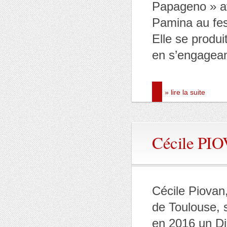
Papageno » av
Pamina au fes
Elle se produit
en s’engagea
» lire la suite
Cécile PI
Cécile Piovan
de Toulouse, 
en 2016 un Di