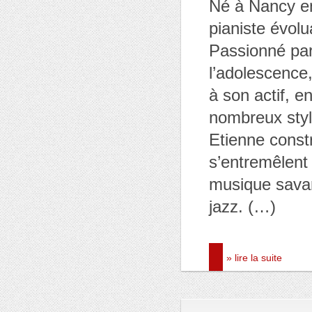
Né à Nancy e
pianiste évolu
Passionné par
l’adolescence,
à son actif, e
nombreux styl
Etienne constr
s’entremêlent
musique savan
jazz. (…)
» lire la suite