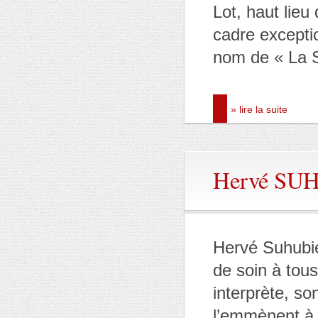
Lot, haut lieu
cadre exceptio
nom de « La S
» lire la suite
Hervé SU
Hervé Suhubie
de soin à tous
interprète, so
l’emmènent à 