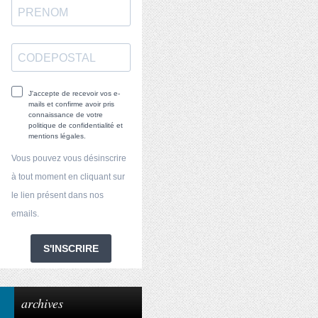
J'accepte de recevoir vos e-
mails et confirme avoir pris
connaissance de votre
politique de confidentialité et
mentions légales.
Vous pouvez vous désinscrire
à tout moment en cliquant sur
le lien présent dans nos
emails.
S'INSCRIRE
archives