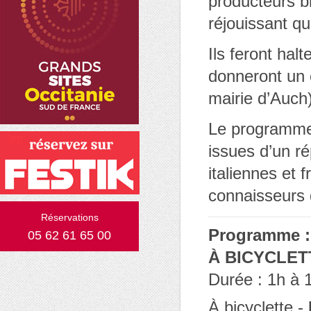
producteurs bi
réjouissant qu’
Ils feront hal
donneront un 
mairie d’Auch)
Le programme
issues d’un ré
italiennes et 
connaisseurs 
Réservations
Programme :
05 62 61 65 00
À BICYCLET
Durée : 1h à 
À bicyclette -