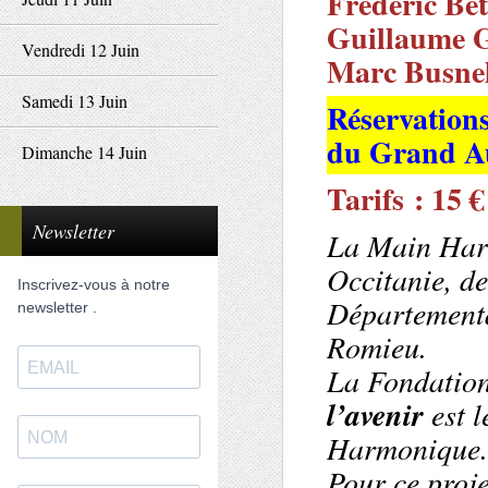
Frédéric Bé
Guillaume G
Vendredi 12 Juin
Marc Busne
Samedi 13 Juin
Réservations
du Grand Au
Dimanche 14 Juin
Tarifs : 15 €
Newsletter
La Main Harm
Occitanie, d
Inscrivez-vous à notre
Départementa
newsletter .
Romieu.
La Fondation
l’avenir
est l
Harmonique.
Pour ce proje