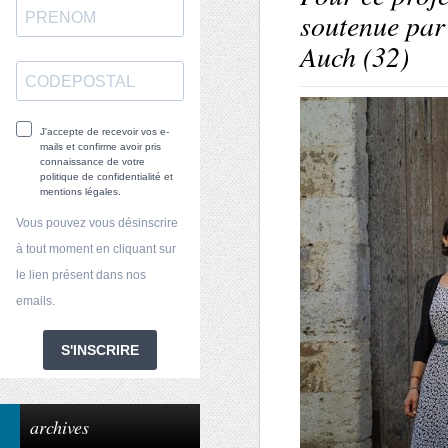
soutenue par
Auch (32)
J'accepte de recevoir vos e-
mails et confirme avoir pris
connaissance de votre
politique de confidentialité et
mentions légales.
Vous pouvez vous désinscrire
à tout moment en cliquant sur
le lien présent dans nos
emails.
S'INSCRIRE
archives