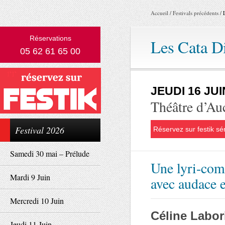
Accueil
/
Festivals précédents
/
Réservations
Les Cata D
05 62 61 65 00
JEUDI 16 JU
Théâtre d’Au
Festival 2026
Réservez sur festik sé
Samedi 30 mai – Prélude
Une lyri-comé
Mardi 9 Juin
avec audace e
Mercredi 10 Juin
Céline Labor
Jeudi 11 Juin