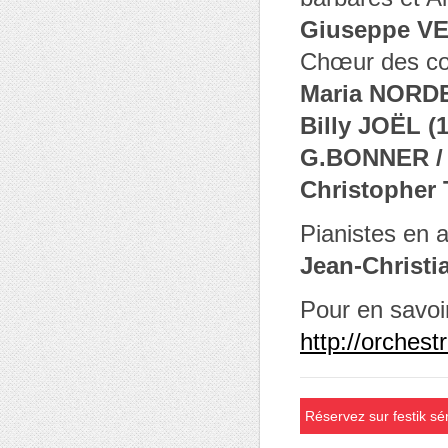
Giuseppe VE
Chœur des co
Maria NOR
Billy JOËL (
G.BONNER /
Christopher 
Pianistes en a
Jean-Christ
Pour en savoir
http://orchest
Réservez sur festik sé