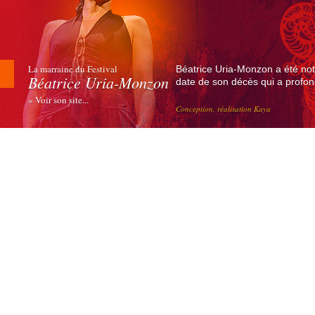
La marraine du Festival
Béatrice Uria-Monzon a été not
Béatrice Uria-Monzon
date de son décès qui a profond
» Voir son site...
Conception, réalisation Kaya