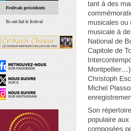
tant à des man
Festivals précédents
commémoration
Ils ont fait le festival
musicales ou d
musicale à de
National de B
Capitole de T
Intercontempo
Montpellier…)
Christoph Es
Michel Plasso
enregistremen
Son répertoire
populaire aux
composées pou