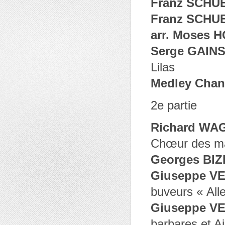
Franz SCHUB
Franz SCHUB
arr. Moses 
Serge GAINS
Lilas
Medley Chan
2e partie
Richard WAG
Chœur des ma
Georges BIZ
Giuseppe VE
buveurs « Alle
Giuseppe VE
barbares et Air