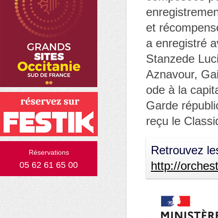
enregistrement
et récompensé
a enregistré 
Stanzede Luci
Aznavour, Gai
ode à la capit
Garde républic
reçu le Classi
Retrouvez le
Réservations
http://orches
05 62 61 65 00