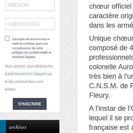
chœur officiel
caractère orig
dans les armé
Unique chœur 
J'accepte de recevoir vos e-
mails et confirme avoir pris
composé de 40
connaissance de votre
politique de confidentialité et
professionnels
mentions légales.
colonelle Auro
Vous pouvez vous désinscrire
à tout moment en cliquant sur
très bien à l’
le lien présent dans nos
C.N.S.M. de P
emails.
Fleury.
S'INSCRIRE
A l’instar de 
lequel il se p
archives
française est 