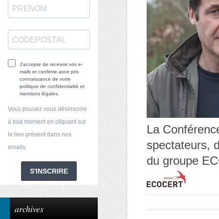
J'accepte de recevoir vos e-
mails et confirme avoir pris
connaissance de votre
politique de confidentialité et
mentions légales.
Vous pouvez vous désinscrire
à tout moment en cliquant sur
La Conférence
le lien présent dans nos
spectateurs, d
emails.
du groupe E
S'INSCRIRE
archives