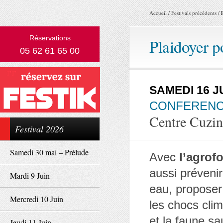
Accueil
/
Festivals précédents
/
Réservations
Plaidoyer p
05 62 61 65 00
SAMEDI 16 J
CONFERENC
Centre Cuzin
Festival 2026
Samedi 30 mai – Prélude
Avec
l’agrofo
aussi prévenir
Mardi 9 Juin
eau, proposer 
Mercredi 10 Juin
les chocs clim
et la faune s
Jeudi 11 Juin