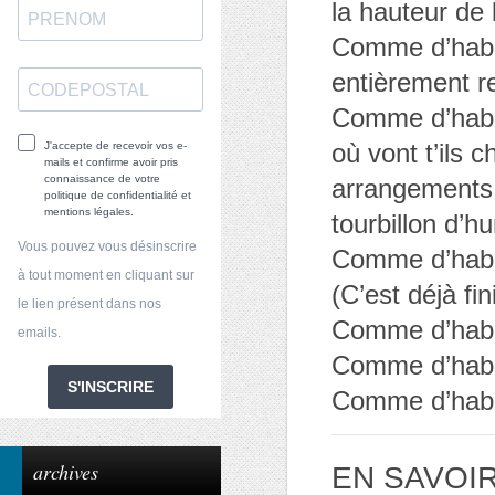
la hauteur de 
Comme d’habit
entièrement r
Comme d’habitu
où vont t’ils c
J'accepte de recevoir vos e-
mails et confirme avoir pris
connaissance de votre
arrangements 
politique de confidentialité et
mentions légales.
tourbillon d’h
Vous pouvez vous désinscrire
Comme d’habit
à tout moment en cliquant sur
(C’est déjà fini
le lien présent dans nos
Comme d’habit
emails.
Comme d’habi
S'INSCRIRE
Comme d’habi
archives
EN SAVOI