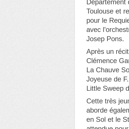
Département 
Toulouse et r
pour le Requi
avec l’orchest
Josep Pons.
Après un réci
Clémence Garc
La Chauve Sou
Joyeuse de F
Little Sweep 
Cette très je
aborde égale
en Sol et le S
attendue pour 