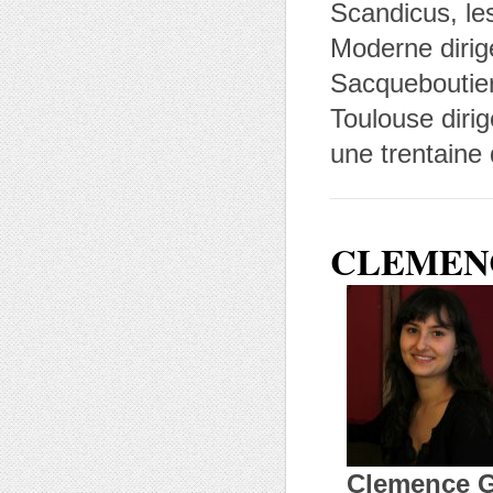
Scandicus, l
Moderne dirig
Sacqueboutier
Toulouse diri
une trentaine
CLEMEN
Clemence G