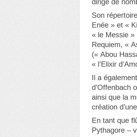
dirigé de nom
Son répertoir
Enée » et « Ki
« le Messie »
Requiem, « As
(« Abou Hass
« l’Elixir d’A
Il a également
d’Offenbach o
ainsi que la 
création d’une
En tant que fl
Pythagore – v