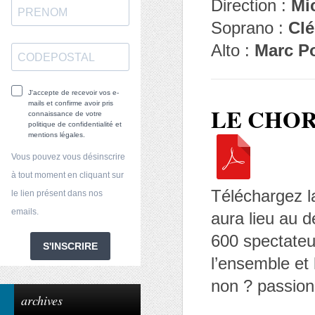
Direction :
Mi
Soprano :
Cl
Alto :
Marc P
J'accepte de recevoir vos e-
mails et confirme avoir pris
LE CHOR
connaissance de votre
politique de confidentialité et
mentions légales.
Vous pouvez vous désinscrire
à tout moment en cliquant sur
Téléchargez la
le lien présent dans nos
emails.
aura lieu au d
600 spectateu
S'INSCRIRE
l’ensemble et
non ? passion
archives