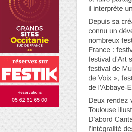
il interprète 
Depuis sa cré
connu un déve
nombreux festi
France : festi
festival d’Art
festival de Mu
de Voix », fes
de l’Abbaye-
Réservations
Deux rendez-
05 62 61 65 00
Toulouse illust
D’abord Cantat
l’intégralité