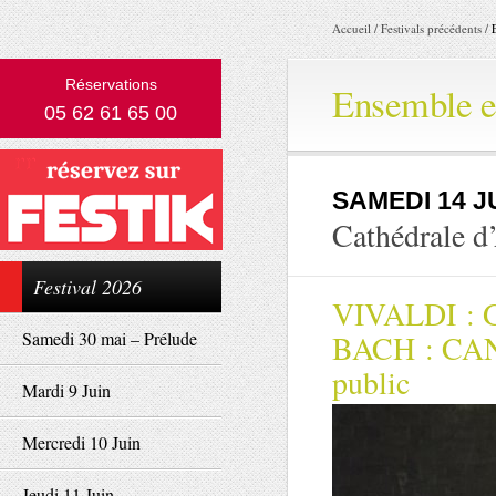
Accueil
/
Festivals précédents
/
Réservations
Ensemble e
05 62 61 65 00
SAMEDI 14 J
Cathédrale d
Festival 2026
VIVALDI :
Samedi 30 mai – Prélude
BACH : CANT
public
Mardi 9 Juin
Mercredi 10 Juin
Jeudi 11 Juin