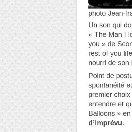
photo Jean-fr
Un son qui do
« The Man I lo
you » de Scor
rest of you li
nourri de son 
Point de post
spontanéité e
premier choix a
entendre et q
Balloons » e
d’imprévu
.