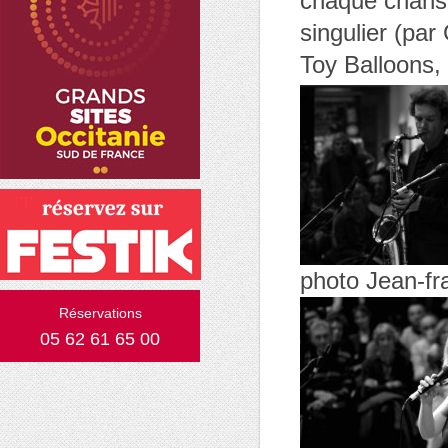
chaque chanso
singulier (par 
Toy Balloons,
photo Jean-fr
Réservations
05 62 61 65 00