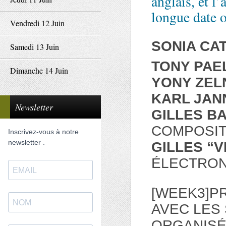
anglais, et l
longue date 
Vendredi 12 Juin
SONIA CA
Samedi 13 Juin
TONY PAE
Dimanche 14 Juin
YONY ZEL
KARL JAN
Newsletter
GILLES B
COMPOSIT
Inscrivez-vous à notre
newsletter .
GILLES “V
ÉLECTRON
[WEEK3]P
AVEC LES
ORGANISÉ