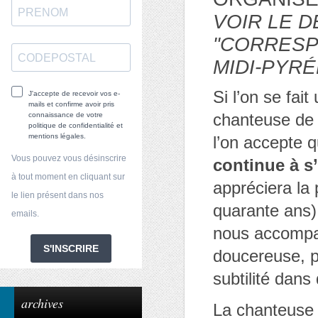
VOIR LE D
"CORRESP
MIDI-PYR
Si l’on se fai
J'accepte de recevoir vos e-
mails et confirme avoir pris
chanteuse de 
connaissance de votre
politique de confidentialité et
mentions légales.
l’on accepte 
Vous pouvez vous désinscrire
continue à s
à tout moment en cliquant sur
appréciera la
le lien présent dans nos
quarante ans) 
emails.
nous accompag
S'INSCRIRE
doucereuse, p
subtilité dans
archives
La chanteuse 