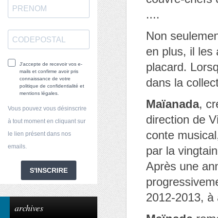
....
Non seulement
en plus, il l
placard. Lors
J'accepte de recevoir vos e-
mails et confirme avoir pris
connaissance de votre
dans la collect
politique de confidentialité et
mentions légales.
Maïanada
, c
Vous pouvez vous désinscrire
direction de 
à tout moment en cliquant sur
conte musical
le lien présent dans nos
emails.
par la vingta
Après une ann
S'INSCRIRE
progressiveme
2012-2013, à 
archives