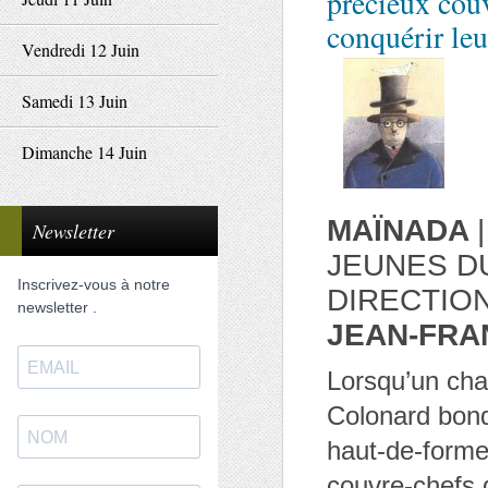
précieux cou
conquérir leur
Vendredi 12 Juin
Samedi 13 Juin
Dimanche 14 Juin
MAÏNADA
Newsletter
JEUNES D
Inscrivez-vous à notre
DIRECTIO
newsletter .
JEAN-FRA
Lorsqu’un cha
Colonard bondi
haut-de-forme 
couvre-chefs q