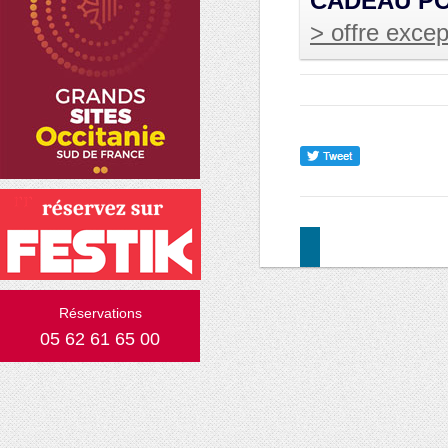
CADEAU PO
> offre excep
Réservations
05 62 61 65 00