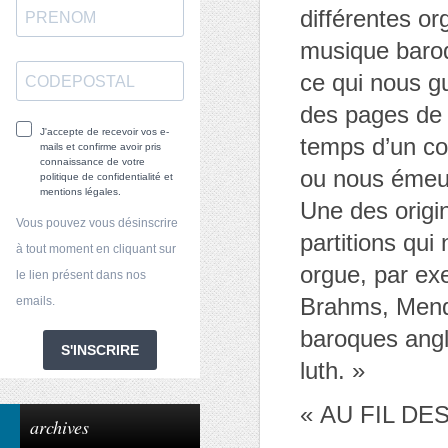
différentes o
musique baro
ce qui nous gu
des pages de m
J'accepte de recevoir vos e-
temps d’un con
mails et confirme avoir pris
connaissance de votre
ou nous éme
politique de confidentialité et
mentions légales.
Une des origi
Vous pouvez vous désinscrire
partitions qui
à tout moment en cliquant sur
orgue, par ex
le lien présent dans nos
Brahms, Mend
emails.
baroques angla
S'INSCRIRE
luth. »
« AU FIL DE
archives