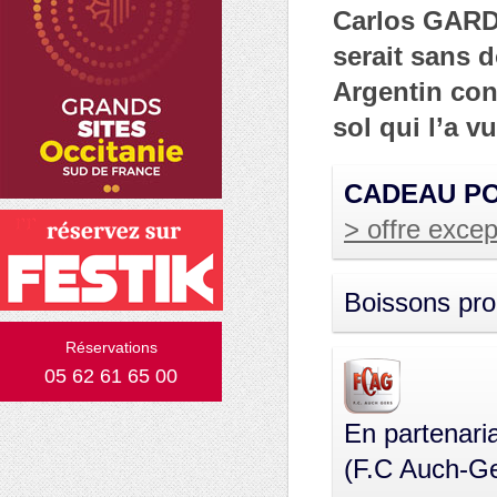
Carlos GARDE
serait sans 
Argentin con
sol qui l’a vu
CADEAU PO
> offre excep
Boissons pr
Réservations
05 62 61 65 00
En partenari
(F.C Auch-Ge