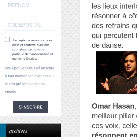
les lieux inte
résonner à cô
des refrains q
qui percutent 
J'accepte de recevoir vos e-
de danse.
mails et confirme avoir pris
connaissance de votre
politique de confidentialité et
mentions légales.
Vous pouvez vous désinscrire
à tout moment en cliquant sur
le lien présent dans nos
emails.
Omar Hasan
S'INSCRIRE
meilleur pilie
ces voix, cel
archives
résonnent en