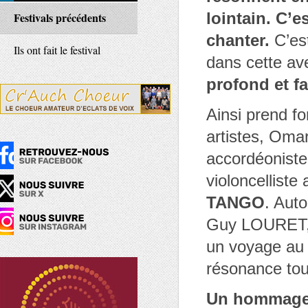
lointain. C’e
Festivals précédents
chanter.
C’est
Ils ont fait le festival
dans cette ave
profond et f
Ainsi prend f
artistes, Om
accordéonist
violoncelliste
TANGO
. Auto
Guy LOURET, c
un voyage au 
résonance tou
Un hommage à