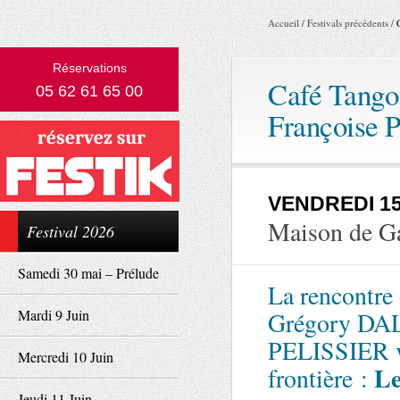
Accueil
/
Festivals précédents
/
Réservations
Café Tang
05 62 61 65 00
Françoise P
VENDREDI 15
Maison de G
Festival 2026
Samedi 30 mai – Prélude
La rencontre
Mardi 9 Juin
Grégory DALT
PELISSIER vi
Mercredi 10 Juin
L
frontière :
Jeudi 11 Juin