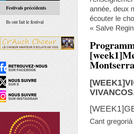
Festivals précédents
année, deux mi
écouter le cho
Ils ont fait le festival
« Salve Regin
Program
[week1]Mes
Montserra
[WEEK1]V
VIVANCOS,
[WEEK1]G
Cant gregorià