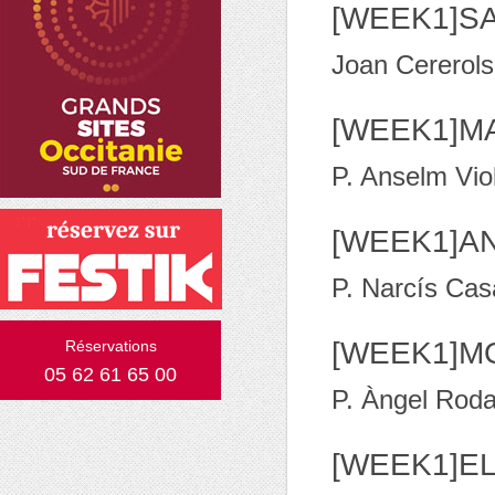
[WEEK1]SA
Joan Cererols
[WEEK1]MA
P. Anselm Vio
[WEEK1]A
P. Narcís Ca
[WEEK1]M
Réservations
05 62 61 65 00
P. Àngel Rod
[WEEK1]EL