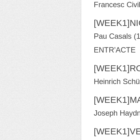
Francesc Civi
[WEEK1]N
Pau Casals (
ENTR’ACTE
[WEEK1]R
Heinrich Schü
[WEEK1]MA
Joseph Haydn
[WEEK1]VE