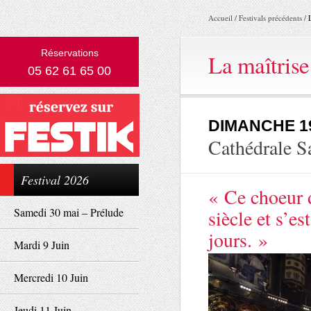
Accueil
/
Festivals précédents
/
Réservations
La maîtrise
05 62 61 65 00
DIMANCHE 1
Cathédrale S
Festival 2026
« Ce choeur 
Samedi 30 mai – Prélude
siècle et s’e
jours. »
Mardi 9 Juin
Mercredi 10 Juin
Jeudi 11 Juin