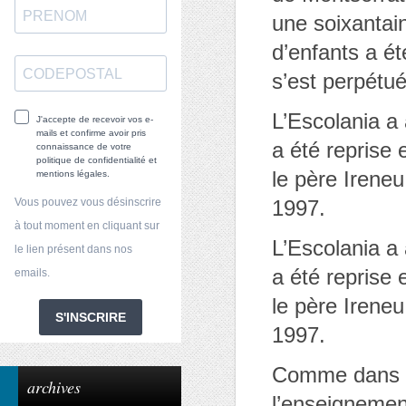
une soixantai
d’enfants a ét
s’est perpétué
L’Escolania a
J'accepte de recevoir vos e-
mails et confirme avoir pris
a été reprise 
connaissance de votre
politique de confidentialité et
le père Ireneu
mentions légales.
Vous pouvez vous désinscrire
1997.
à tout moment en cliquant sur
L’Escolania a
le lien présent dans nos
a été reprise 
emails.
le père Ireneu
S'INSCRIRE
1997.
Comme dans le
archives
l’enseignement