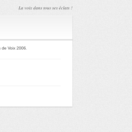
La voix dans tous ses éclats !
 de Voix 2006.