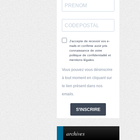
J'accepte de recevoir vos e-
mails et confirme avoir pris
connaissance de votre
politique de confidentialité et
mentions légales.
Vous pouvez vous désinscrire
à tout moment en cliquant sur
le lien présent dans nos
emails.
S'INSCRIRE
archives