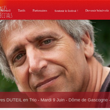
Accueil
Tarifs
Partenaires
Devenir bénévole
Soutenir le festival !
es DUTEIL en Trio - Mardi 9 Juin - Dôme de Gascogne