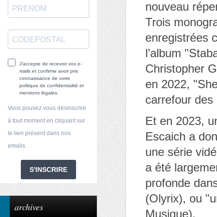
nouveau réper
Trois monogra
enregistrées 
l’album "Stab
J'accepte de recevoir vos e-
Christopher Gi
mails et confirme avoir pris
connaissance de votre
en 2022, "She
politique de confidentialité et
mentions légales.
carrefour des 
Vous pouvez vous désinscrire
Et en 2023, u
à tout moment en cliquant sur
le lien présent dans nos
Escaich a don
emails.
une série vid
a été largeme
S'INSCRIRE
profonde dans
(Olyrix), ou 
archives
Musique).