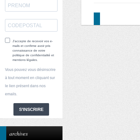
J'accepte de recevoir vos e-
mails et confirme avoir pris
connaissance de votre
politique de confidentialité et
mentions légales.
Vous pouvez vous désinscrire
à tout moment en cliquant sur
le lien présent dans nos
emails.
S'INSCRIRE
archives