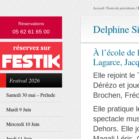
Accueil
/
Festivals précédents
/
Réservations
Delphine S
05 62 61 65 00
À l’école de 
Lagarce, Jac
Elle rejoint l
Festival 2026
Dérézo et joue
Brochen, Fréd
Samedi 30 mai – Prélude
Elle pratique 
Mardi 9 Juin
spectacle mus
Mercredi 10 Juin
Dehors. Elle 
Magali Léris,
Jeudi 11 Juin