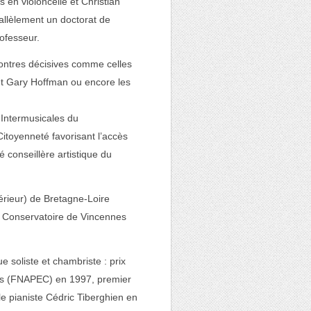
en violoncelle et Christian
allèlement un doctorat de
rofesseur.
ontres décisives comme celles
et Gary Hoffman ou encore les
« Intermusicales du
itoyenneté favorisant l’accès
té conseillère artistique du
érieur) de Bretagne-Loire
au Conservatoire de Vincennes
e soliste et chambriste : prix
is (FNAPEC) en 1997, premier
e pianiste Cédric Tiberghien en