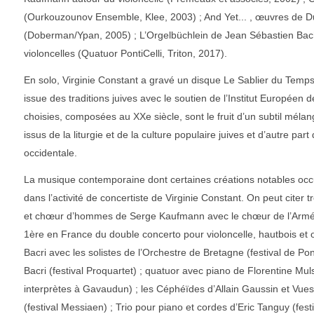
(Ourkouzounov Ensemble, Klee, 2003) ; And Yet... , œuvres de 
(Doberman/Ypan, 2005) ; L’Orgelbüchlein de Jean Sébastien Bac
violoncelles (Quatuor PontiCelli, Triton, 2017).
En solo, Virginie Constant a gravé un disque Le Sablier du Tem
issue des traditions juives avec le soutien de l’Institut Europée
choisies, composées au XXe siècle, sont le fruit d’un subtil méla
issus de la liturgie et de la culture populaire juives et d’autre par
occidentale.
La musique contemporaine dont certaines créations notables occ
dans l’activité de concertiste de Virginie Constant. On peut citer t
et chœur d’hommes de Serge Kaufmann avec le chœur de l’Armée f
1ère en France du double concerto pour violoncelle, hautbois et 
Bacri avec les solistes de l’Orchestre de Bretagne (festival de Pon
Bacri (festival Proquartet) ; quatuor avec piano de Florentine Mul
interprètes à Gavaudun) ; les Céphéïdes d’Allain Gaussin et Vues
(festival Messiaen) ; Trio pour piano et cordes d’Eric Tanguy (fest