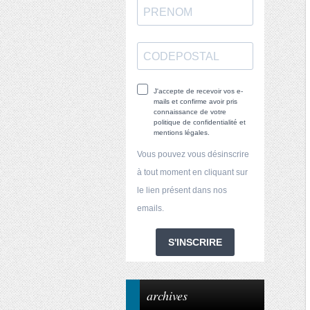
J'accepte de recevoir vos e-
mails et confirme avoir pris
connaissance de votre
politique de confidentialité et
mentions légales.
Vous pouvez vous désinscrire
à tout moment en cliquant sur
le lien présent dans nos
emails.
S'INSCRIRE
archives