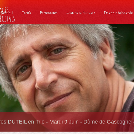
Accueil
Tarifs
Partenaires
Devenir bénévole
Soutenir le festival !
es DUTEIL en Trio - Mardi 9 Juin - Dôme de Gascogne