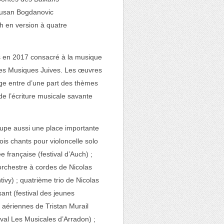
Dusan Bogdanovic
h en version à quatre
ps en 2017 consacré à la musique
n des Musiques Juives. Les œuvres
nge entre d’une part des thèmes
t de l’écriture musicale savante
upe aussi une place importante
rois chants pour violoncelle solo
rançaise (festival d’Auch) ;
orchestre à cordes de Nicolas
tivy) ; quatrième trio de Nicolas
sant (festival des jeunes
 aériennes de Tristan Murail
ival Les Musicales d’Arradon) ;