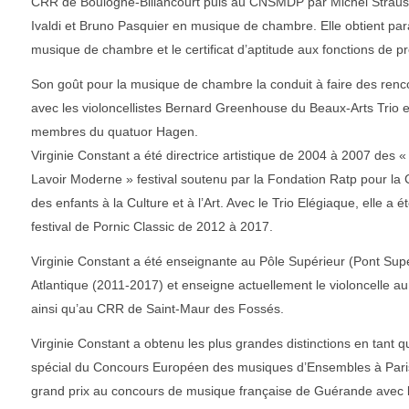
CRR de Boulogne-Billancourt puis au CNSMDP par Michel Strauss 
Ivaldi et Bruno Pasquier en musique de chambre. Elle obtient par
musique de chambre et le certificat d’aptitude aux fonctions de p
Son goût pour la musique de chambre la conduit à faire des renc
avec les violoncellistes Bernard Greenhouse du Beaux-Arts Trio 
membres du quatuor Hagen.
Virginie Constant a été directrice artistique de 2004 à 2007 des 
Lavoir Moderne » festival soutenu par la Fondation Ratp pour la C
des enfants à la Culture et à l’Art. Avec le Trio Elégiaque, elle a é
festival de Pornic Classic de 2012 à 2017.
Virginie Constant a été enseignante au Pôle Supérieur (Pont Sup
Atlantique (2011-2017) et enseigne actuellement le violoncelle 
ainsi qu’au CRR de Saint-Maur des Fossés.
Virginie Constant a obtenu les plus grandes distinctions en tant qu
spécial du Concours Européen des musiques d’Ensembles à Par
grand prix au concours de musique française de Guérande avec l