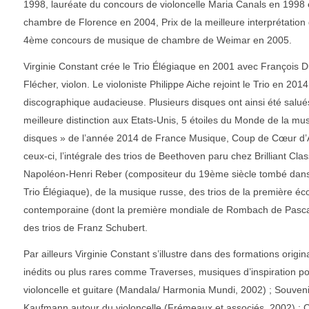
1998, lauréate du concours de violoncelle Maria Canals en 1998
chambre de Florence en 2004, Prix de la meilleure interprétatio
4ème concours de musique de chambre de Weimar en 2005.
Virginie Constant crée le Trio Élégiaque en 2001 avec François 
Flécher, violon. Le violoniste Philippe Aiche rejoint le Trio en 201
discographique audacieuse. Plusieurs disques ont ainsi été salués
meilleure distinction aux Etats-Unis, 5 étoiles du Monde de la mu
disques » de l’année 2014 de France Musique, Coup de Cœur d’Al
ceux-ci, l’intégrale des trios de Beethoven paru chez Brilliant Cla
Napoléon-Henri Reber (compositeur du 19ème siècle tombé dans l
Trio Élégiaque), de la musique russe, des trios de la première éc
contemporaine (dont la première mondiale de Rombach de Pascal D
des trios de Franz Schubert.
Par ailleurs Virginie Constant s’illustre dans des formations orig
inédits ou plus rares comme Traverses, musiques d’inspiration po
violoncelle et guitare (Mandala/ Harmonia Mundi, 2002) ; Souven
Kaufmann autour du violoncelle (Frémeaux et associés, 2002) ; 