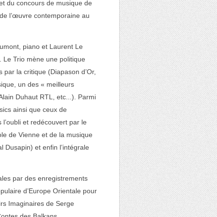
 et du concours de musique de
n de l’œuvre contemporaine au
Dumont, piano et Laurent Le
4. Le Trio mène une politique
 par la critique (Diapason d’Or,
sique, un des « meilleurs
ain Duhaut RTL, etc...). Parmi
ssics ainsi que ceux de
’oubli et redécouvert par le
ole de Vienne et de la musique
usapin) et enfin l’intégrale
inales par des enregistrements
pulaire d’Europe Orientale pour
irs Imaginaires de Serge
Contes des Balkans