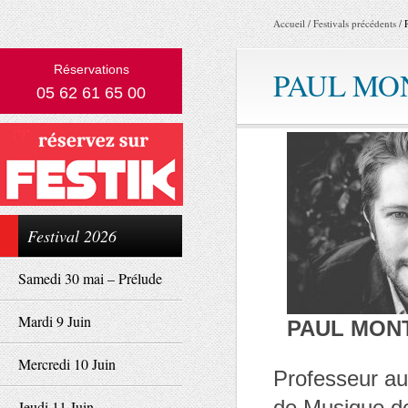
Accueil
/
Festivals précédents
/
Réservations
PAUL MO
05 62 61 65 00
Festival 2026
Samedi 30 mai – Prélude
Mardi 9 Juin
PAUL MON
Mercredi 10 Juin
Professeur au
de Musique de
Jeudi 11 Juin