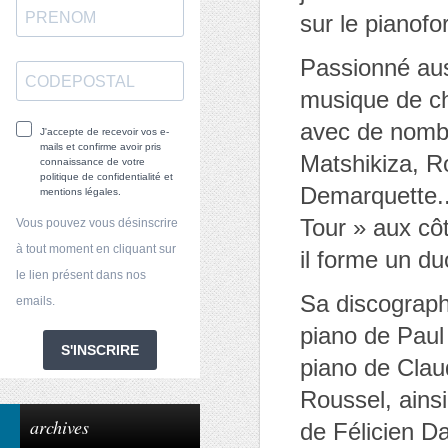
sur le pianof
Passionné auss
musique de cha
avec de nomb
J'accepte de recevoir vos e-
mails et confirme avoir pris
Matshikiza, R
connaissance de votre
politique de confidentialité et
Demarquette..
mentions légales.
Tour » aux cô
Vous pouvez vous désinscrire
à tout moment en cliquant sur
il forme un d
le lien présent dans nos
Sa discograph
emails.
piano de Paul
S'INSCRIRE
piano de Clau
Roussel, ains
archives
de Félicien Da