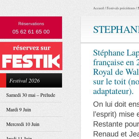
Accueil
/
Festivals précédents
/
Réservations
STEPHANE
05 62 61 65 00
Stéphane Lap
française en 
Royal de Wall
sur le toit (
Festival 2026
adaptateur).
Samedi 30 mai – Prélude
On lui doit en
Mardi 9 Juin
l’esprit) mis
Restante pour
Mercredi 10 Juin
Renaud et Jea
Jeudi 11 Juin