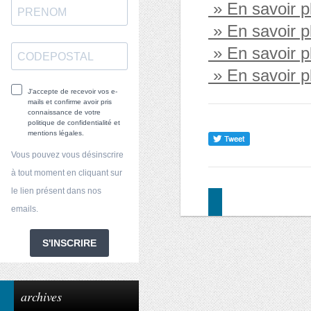
» En savoir 
» En savoir 
» En savoir 
» En savoir 
J'accepte de recevoir vos e-
mails et confirme avoir pris
connaissance de votre
politique de confidentialité et
mentions légales.
Vous pouvez vous désinscrire
à tout moment en cliquant sur
le lien présent dans nos
emails.
S'INSCRIRE
archives