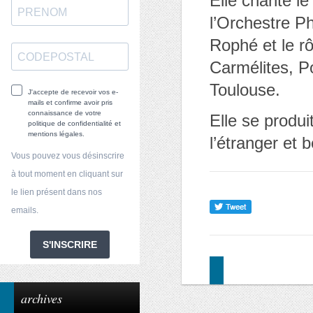
Elle chante l
l’Orchestre P
Rophé et le r
Carmélites, P
Toulouse.
J'accepte de recevoir vos e-
mails et confirme avoir pris
connaissance de votre
Elle se produi
politique de confidentialité et
mentions légales.
l’étranger et 
Vous pouvez vous désinscrire
à tout moment en cliquant sur
le lien présent dans nos
emails.
S'INSCRIRE
archives