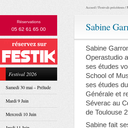
Accueil
/
Festivals précédents
/
Réservations
Sabine Gar
05 62 61 65 00
Sabine Garron
Operastudio a
ses études voc
Festival 2026
School of Mus
ses études du
Samedi 30 mai – Prélude
Générale et r
Mardi 9 Juin
Séverac au Co
de Toulouse 2
Mercredi 10 Juin
Sabine fait se
Jeudi 11 Juin