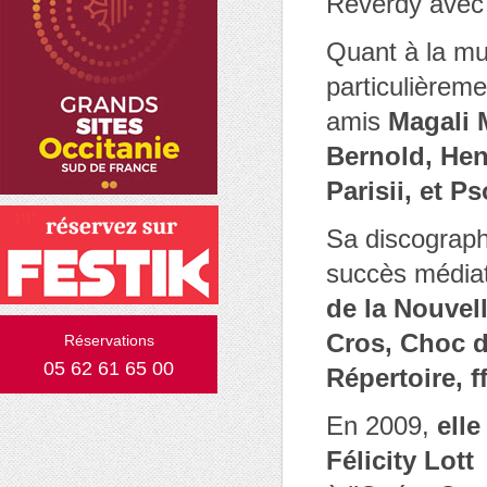
Reverdy avec l
Quant à la mu
particulièreme
amis
Magali 
Bernold, Hen
Parisii, et P
Sa discograph
succès média
de la Nouvel
Cros, Choc d
Réservations
05 62 61 65 00
Répertoire, f
En 2009,
ell
Félicity Lott