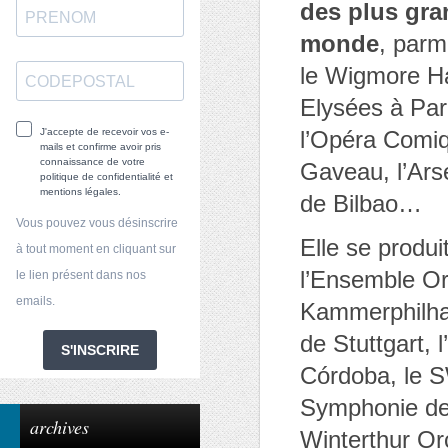
des plus gran
monde
, parm
le Wigmore Ha
Elysées à Par
J'accepte de recevoir vos e-
l’Opéra Comiq
mails et confirme avoir pris
connaissance de votre
Gaveau, l’Ars
politique de confidentialité et
mentions légales.
de Bilbao…
Vous pouvez vous désinscrire
Elle se produi
à tout moment en cliquant sur
l’Ensemble Or
le lien présent dans nos
emails.
Kammerphilha
de Stuttgart, 
S'INSCRIRE
Córdoba, le S
Symphonie de 
archives
Winterthur Or