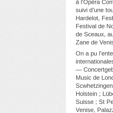
à l’Opéra Com
suivi d’une to
Hardelot, Fest
Festival de No
de Sceaux, au
Zane de Veni
On a pu l’en
internationale
— Concertgeb
Music de Lond
Scwhetzingen 
Holstein ; Lü
Suisse ; St Pe
Venise, Pala