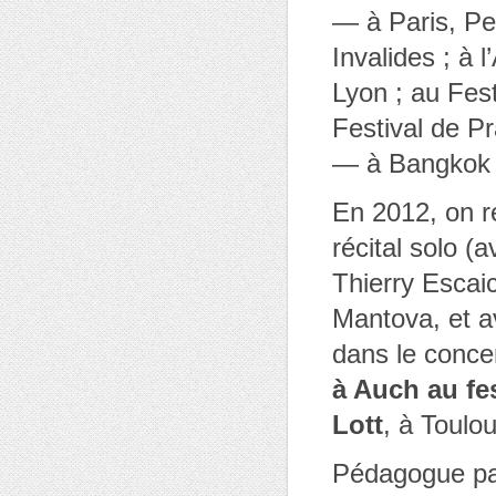
— à Paris, Pe
Invalides ; à 
Lyon ; au Fest
Festival de P
— à Bangkok ;
En 2012, on r
récital solo (
Thierry Escai
Mantova, et 
dans le conce
à Auch au fes
Lott
, à Toul
Pédagogue pas