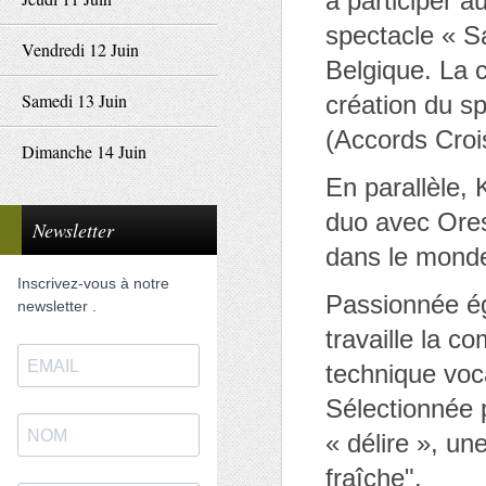
à participer a
spectacle « S
Vendredi 12 Juin
Belgique. La c
Samedi 13 Juin
création du s
(Accords Cro
Dimanche 14 Juin
En parallèle,
duo avec Orest
Newsletter
dans le monde 
Inscrivez-vous à notre
Passionnée ég
newsletter .
travaille la 
technique voc
Sélectionnée 
« délire », u
fraîche".