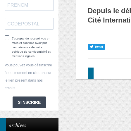
Depuis le déb
Cité Internat
J'accepte de recevoir vos e-
mails et confirme avoir pris
connaissance de votre
politique de confidentialité et
mentions légales.
Vous pouvez vous désinscrire
à tout moment en cliquant sur
le lien présent dans nos
emails.
S'INSCRIRE
archives