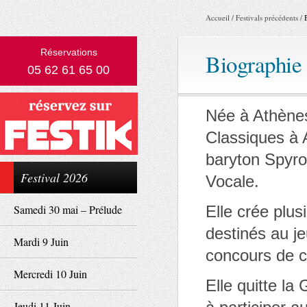
Accueil
/
Festivals précédents
/
Réservations
Biographie 
05 62 61 65 00
Née à Athène
Classiques à A
baryton Spyros
Festival 2026
Vocale.
Samedi 30 mai – Prélude
Elle crée plus
destinés au je
Mardi 9 Juin
concours de c
Mercredi 10 Juin
Elle quitte la
Jeudi 11 Juin