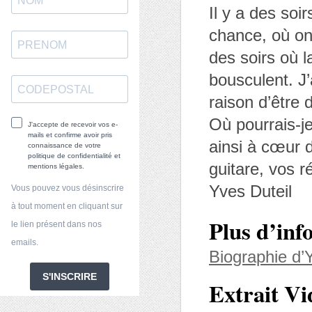
Il y a des soi
chance, où on
des soirs où 
bousculent. J’
raison d’être d
Où pourrais-j
J'accepte de recevoir vos e-
mails et confirme avoir pris
ainsi à cœur d
connaissance de votre
politique de confidentialité et
guitare, vos r
mentions légales.
Yves Duteil
Vous pouvez vous désinscrire
à tout moment en cliquant sur
Plus d’inf
le lien présent dans nos
emails.
Biographie d
S'INSCRIRE
Extrait Vi