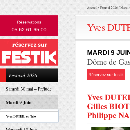
Accueil
/
Festival 2026
/
Mardi 
Réservations
Yves DUTE
05 62 61 65 00
MARDI 9 JUI
Dôme de Ga
Festival 2026
Réservez sur festik
Samedi 30 mai – Prélude
Yves DUTE
Mardi 9 Juin
Gilles BIO
Philippe N
Yves DUTEIL en Trio
Mercredi 10 Juin